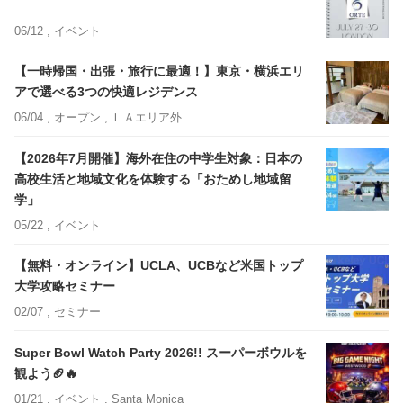
06/12 ,
イベント
【一時帰国・出張・旅行に最適！】東京・横浜エリ
アで選べる3つの快適レジデンス
06/04 ,
オープン
, ＬＡエリア外
【2026年7月開催】海外在住の中学生対象：日本の
高校生活と地域文化を体験する「おためし地域留
学」
05/22 ,
イベント
【無料・オンライン】UCLA、UCBなど米国トップ
大学攻略セミナー
02/07 ,
セミナー
Super Bowl Watch Party 2026!! スーパーボウルを
観よう🏈🔥
01/21 ,
イベント
, Santa Monica