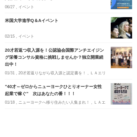
06/27 ,
イベント
米国大学進学Q＆Aイベント
02/15 ,
イベント
20才若返つ収入源を！公認協会国際アンチエイジン
グ栄養コンサル資格に挑戦しませんか？独立開業続
出中！
01/31 ,
20才若返りながら収入源と認定書を！
, ＬＡエリア外
”40才～ゼロからニューヨークひとりオーナー女性
起業で稼ぐ” 次はあなたの番！！！
01/18 ,
ニューヨークへ移り住みたい人集まれ！
, ＬＡエリア外